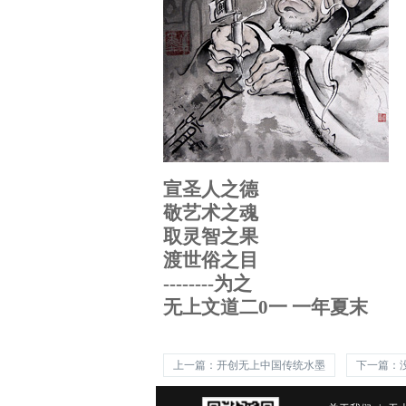
宣圣人之德
敬艺术之魂
取灵智之果
渡世俗之目
--------为之
无上文道二0一 一年夏末
上一篇：开创无上中国传统水墨
下一篇：