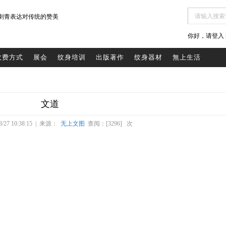
刺青表达对传统的赞美
你好，请登入 |
收费方式
展会
纹身培训
出版著作
纹身器材
無上生活
文道
/27 10:38:15 | 来源：
无上文图
查阅：[3296] 次