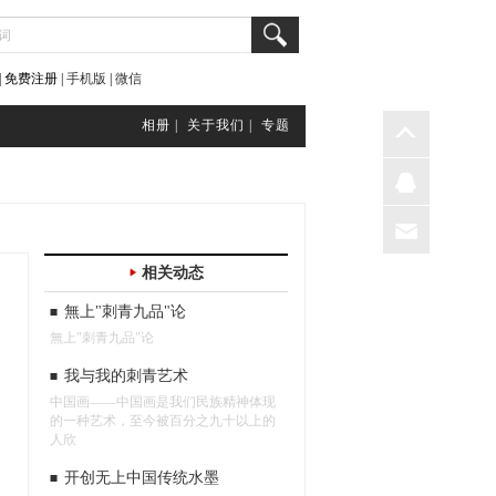
 免费注册 |
手机版
|
微信
相册 |
关于我们 |
专题
相关动态
無上"刺青九品"论
無上"刺青九品"论
我与我的刺青艺术
中国画——中国画是我们民族精神体现
的一种艺术，至今被百分之九十以上的
人欣
开创无上中国传统水墨