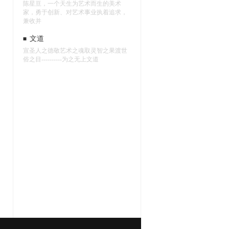
陈星亘，一个天生为艺术而生的美术
家，勇于创新、对艺术事业执着追求，
兼收并
文道
宣圣人之德敬艺术之魂取灵智之果渡世
俗之目----------为之无上文道