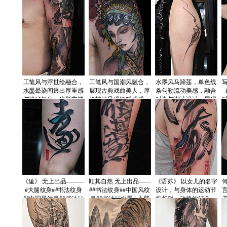
《道德经》
工笔风与浮世绘融合，
工笔风与国潮风融合，
水墨风马蹄莲，单色线
水墨晕染间透出厚重感
展现古典戏曲美人，厚
条勾勒流动美感，融合
与神秘气息，光影交错
涂技法呈现细腻质感，
时尚与潮流设计，展现
强化体积感，中式刺绣
色彩浓烈，民族感十足
身体艺术的极简张力。
元素点缀，尽显热血与
＃花旦＃戏曲＃中国风
＃马蹄莲＃小清新＃女
《遠》 无上出品———
顺其自然 无上出品——
《语苏》 以女儿的名字
#大腿纹身##书法纹身
##书法纹身##中国风纹
设计，与身体的运动节
##中国风纹身##书法##
身##书法##水墨# 小臂
构相融，动静的结合，
水墨#
纹身
大开大合的手法与荷花
相呼应，呈现一章，