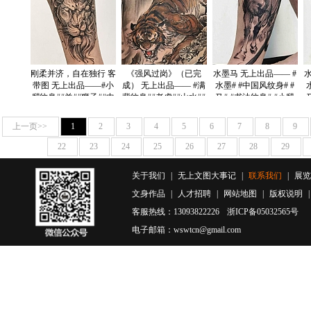
刚柔并济，自在独行 客
《强风过岗》（已完
水墨马 无上出品—— #
带图 无上出品——#小
成） 无上出品—— #满
水墨# #中国风纹身# #
腿纹身##羊##狮子##中
背纹身##老虎##山水##
马# #书法纹身# #小腿
国风纹身##暗黑风格#
中国风#
纹身# #动物纹身# #
上一页>>
1
2
3
4
5
6
7
8
9
22
23
24
25
26
27
28
29
关于我们
|
无上文图大事记
|
联系我们
|
展览
文身作品
|
人才招聘
|
网站地图
|
版权说明
客服热线：13093822226
浙ICP备05032565号
电子邮箱：wswtcn@gmail.com