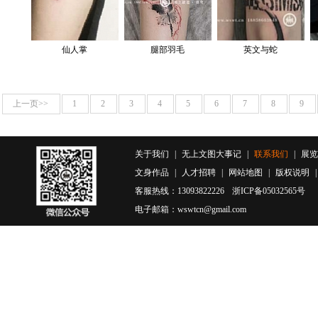
仙人掌
腿部羽毛
英文与蛇
上一页>>
1
2
3
4
5
6
7
8
9
关于我们
|
无上文图大事记
|
联系我们
|
展览
文身作品
|
人才招聘
|
网站地图
|
版权说明
客服热线：13093822226
浙ICP备05032565号
电子邮箱：wswtcn@gmail.com