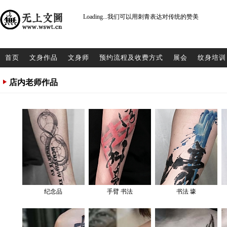
Loading...
我们可以用刺青表达对传统的赞美
首页
文身作品
文身师
预约流程及收费方式
展会
纹身培训
店内老师作品
纪念品
手臂 书法
书法 壕