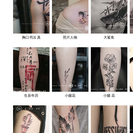
胸口书法 真
照片人物
大鲨鱼
生辰年历
小腿花
小腿 花